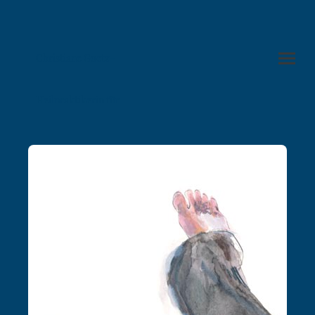
Christiane Goetz-
Heilpraktikerin für
Psychotherapie in
Hamburg